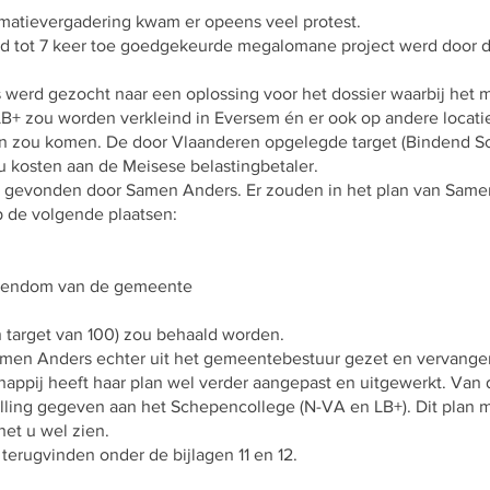
rmatievergadering kwam er opeens veel protest.
id tot 7 keer toe goedgekeurde megalomane project werd door
s werd gezocht naar een oplossing voor het dossier waarbij het
+ zou worden verkleind in Eversem én er ook op andere locat
en zou komen. De door Vlaanderen opgelegde target (Bindend 
u kosten aan de Meisese belastingbetaler.
jk gevonden door Samen Anders. Er zouden in het plan van Same
de volgende plaatsen:
igendom van de gemeente
 target van 100) zou behaald worden.
men Anders echter uit het gemeentebestuur gezet en vervange
appij heeft haar plan wel verder aangepast en uitgewerkt. Van 
lling gegeven aan het Schepencollege (N-VA en LB+). Dit plan 
het u wel zien.
e terugvinden onder de bijlagen 11 en 12.