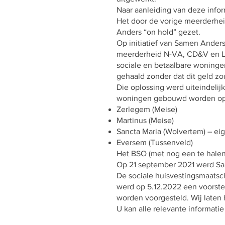
Naar aanleiding van deze info
Het door de vorige meerderhe
Anders “on hold” gezet.
Op initiatief van Samen Ander
meerderheid N-VA, CD&V en LB
sociale en betaalbare woning
gehaald zonder dat dit geld zo
Die oplossing werd uiteindeli
woningen gebouwd worden op 
Zerlegem (Meise)
Martinus (Meise)
Sancta Maria (Wolvertem) – e
Eversem (Tussenveld)
Het BSO (met nog een te halen
Op 21 september 2021 werd Sa
De sociale huisvestingsmaatsch
werd op 5.12.2022 een voorste
worden voorgesteld. Wij laten 
U kan alle relevante informati