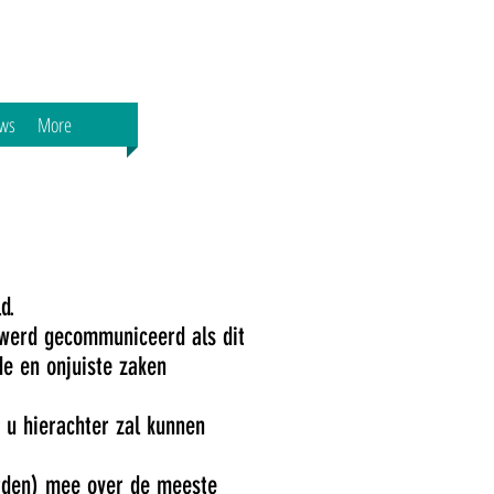
ws
More
ld.
 werd gecommuniceerd als dit
e en onjuiste zaken
 u hierachter zal kunnen
rden) mee over de meeste