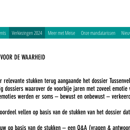
ents
Verkiezingen 2024
Meer met Meise
Onze mandatarissen
Nieu
D VOOR DE WAARHEID
er relevante stukken terug aangaande het dossier Tussenve
ig dossiers waarover de voorbije jaren met zoveel emotie
e emoties werden er soms – bewust en onbewust – verkeerd
oordeel vellen op basis van de stukken van het dossier dat
euw op basis van de stukken – een Q&A (vragen & antwoo