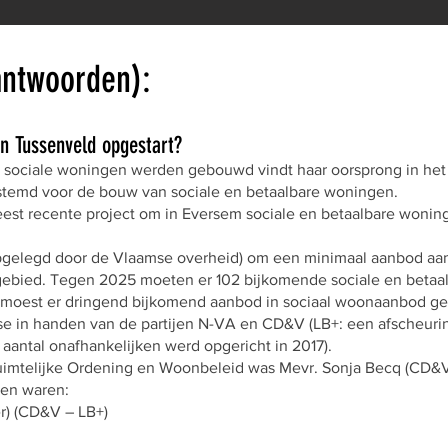
antwoorden):
an Tussenveld opgestart?
 sociale woningen werden gebouwd vindt haar oorsprong in het
estemd voor de bouw van sociale en betaalbare woningen.
eest recente project om in Eversem sociale en betaalbare wonin
opgelegd door de Vlaamse overheid) om een minimaal aanbod aan
dgebied. Tegen 2025 moeten er 102 bijkomende sociale en beta
n moest er dringend bijkomend aanbod in sociaal woonaanbod g
ise in handen van de partijen N-VA en CD&V (LB+: een afscheu
antal onafhankelijken werd opgericht in 2017).
imtelijke Ordening en Woonbeleid was Mevr. Sonja Becq (CD&V)
nen waren:
) (CD&V – LB+)