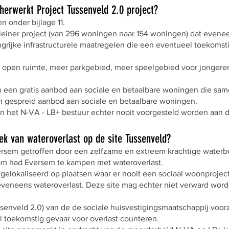
 herwerkt Project Tussenveld 2.0 project?
n onder bijlage 11.
kleiner project (van 296 woningen naar 154 woningen) dat evene
grijke infrastructurele maatregelen die een eventueel toekomst
 open ruimte, meer parkgebied, meer speelgebied voor jongere
in een gratis aanbod aan sociale en betaalbare woningen die sa
 gespreid aanbod aan sociale en betaalbare woningen.
an het N-VA - LB+ bestuur echter nooit voorgesteld worden aan 
iek van wateroverlast op de site Tussenveld?
ersem getroffen door een zelfzame en extreem krachtige water
m had Eversem te kampen met wateroverlast.
gelokaliseerd op plaatsen waar er nooit een sociaal woonproject
eveneens wateroverlast. Deze site mag echter niet verward word
enveld 2.0) van de de sociale huisvestigingsmaatschappij voorzi
 toekomstig gevaar voor overlast counteren.