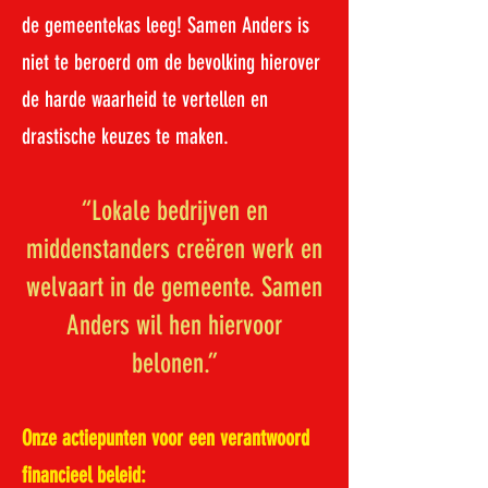
de gemeentekas leeg! Samen Anders is
niet te beroerd om de bevolking hierover
de harde waarheid te vertellen en
drastische keuzes te maken.
“Lokale bedrijven en
middenstanders creëren werk en
welvaart in de gemeente. Samen
Anders wil hen hiervoor
belonen.”
Onze actiepunten voor een verantwoord
financieel beleid: