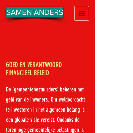
SAMEN ANDERS
GOED EN VERANTWOORD
FINANCIEEL BELEID
De ‘gemeentebestuurders’ beheren het
geld van de inwoners. Om weldoordacht
te investeren in het algemeen belang is
een globale visie vereist. Ondanks de
torenhoge gemeentelijke belastingen is