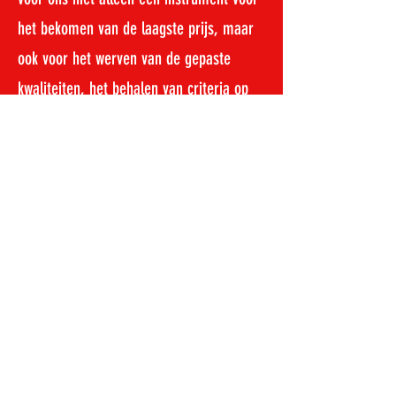
het bekomen van de laagste prijs, maar
ook voor het werven van de gepaste
kwaliteiten, het behalen van criteria op
het vlak van duurzaamheid en eerlijke
handel en het realiseren van een
circulaire en korteketeneconomie.
De gemeente respecteert de wetgeving
rond overheidsaanbestedingen.
SAMEN ANDERS MEISE
Samen Anders is een progressief