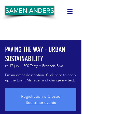
SAMEN ANDERS
PAVING THE WAY - URBAN
SUSTAINABILITY
za 17 jun
  |  
500 Terry A Francois Blvd
I’m an event description. Click here to open
up the Event Manager and change my text.
Registration is Closed
See other events